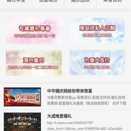
中华婚庆网给你带来惊喜
30套完整策划案ppt-配套音乐-配套主持词-婚礼现场
效果图-配套婚礼矢量图（新品独家授权） 点开下图
查看。 只需58元即可拥...
大成唯爱婚礼
http://b.eqxiu.com/s/Dk6AkV98?
share_level=1&from_user=83d9954b-b8f1-42ea-8e8c-