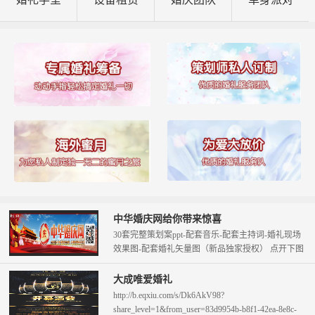
中华婚庆网给你带来惊喜
30套完整策划案ppt-配套音乐-配套主持词-婚礼现场
效果图-配套婚礼矢量图（新品独家授权） 点开下图
查看。 只需58元即可拥...
大成唯爱婚礼
http://b.eqxiu.com/s/Dk6AkV98?
share_level=1&from_user=83d9954b-b8f1-42ea-8e8c-