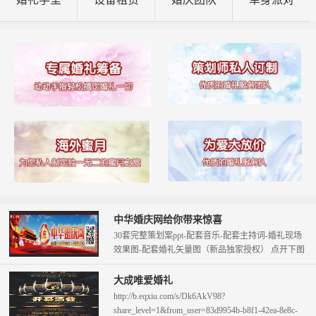
中华婚庆网给你带来惊喜
30套完整策划案ppt-配套音乐-配套主持词-婚礼现场
效果图-配套婚礼矢量图（新品独家授权） 点开下图
查看。 只需58元即可拥...
大成唯爱婚礼
http://b.eqxiu.com/s/Dk6AkV98?
share_level=1&from_user=83d9954b-b8f1-42ea-8e8c-