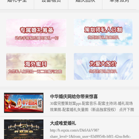
中华婚庆网给你带来惊喜
30套完整策划案ppt-配套音乐-配套主持词-婚礼现场
效果图-配套婚礼矢量图（新品独家授权） 点开下图
查看。 只需58元即可拥...
大成唯爱婚礼
http://b.eqxiu.com/s/Dk6AkV98?
share_level=1&from_user=83d9954b-b8f1-42ea-8e8c-