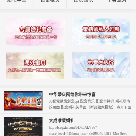
中华婚庆网给你带来惊喜
30套完整策划案ppt-配套音乐-配套主持词-婚礼现场
效果图-配套婚礼矢量图（新品独家授权） 点开下图
查看。 只需58元即可拥...
大成唯爱婚礼
http://b.eqxiu.com/s/Dk6AkV98?
share_level=1&from_user=83d9954b-b8f1-42ea-8e8c-