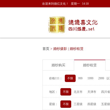
欢迎来到德亿文化！ 星期一 14:18
首页
> 婚纱摄影 | 婚纱租赁
婚纱购买
婚纱租赁
价格111：
不限
999
1999
2999
以
地区：
不限
北京市
天津市
四川省
星级：
不限
三星级
四星级
五星级