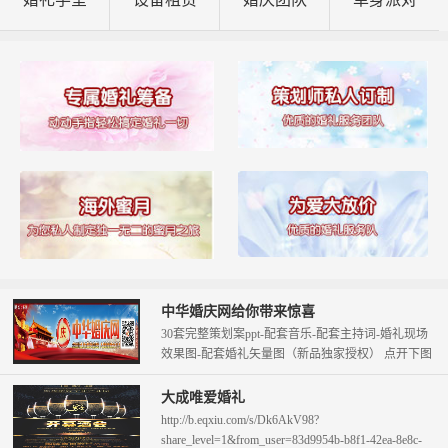
中华婚庆网给你带来惊喜
30套完整策划案ppt-配套音乐-配套主持词-婚礼现场
效果图-配套婚礼矢量图（新品独家授权） 点开下图
查看。 只需58元即可拥...
大成唯爱婚礼
http://b.eqxiu.com/s/Dk6AkV98?
share_level=1&from_user=83d9954b-b8f1-42ea-8e8c-