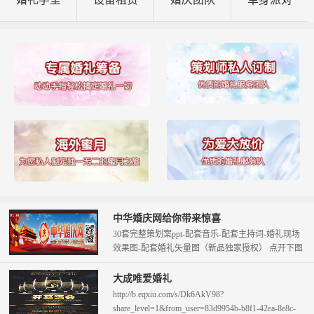
中华婚庆网给你带来惊喜
30套完整策划案ppt-配套音乐-配套主持词-婚礼现场
效果图-配套婚礼矢量图（新品独家授权） 点开下图
查看。 只需58元即可拥...
大成唯爱婚礼
http://b.eqxiu.com/s/Dk6AkV98?
share_level=1&from_user=83d9954b-b8f1-42ea-8e8c-