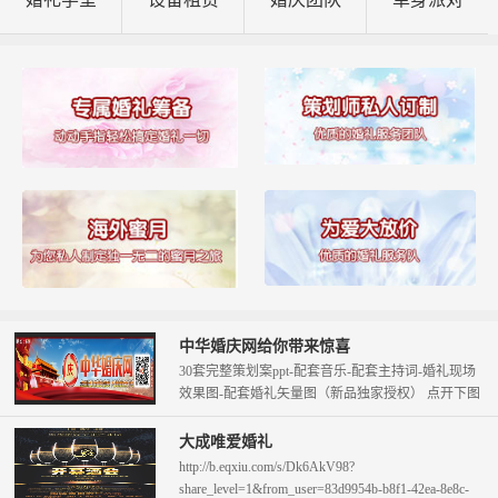
中华婚庆网给你带来惊喜
30套完整策划案ppt-配套音乐-配套主持词-婚礼现场
效果图-配套婚礼矢量图（新品独家授权） 点开下图
查看。 只需58元即可拥...
大成唯爱婚礼
http://b.eqxiu.com/s/Dk6AkV98?
share_level=1&from_user=83d9954b-b8f1-42ea-8e8c-