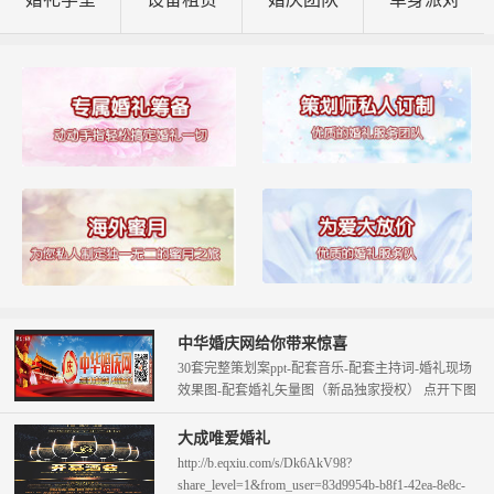
中华婚庆网给你带来惊喜
30套完整策划案ppt-配套音乐-配套主持词-婚礼现场
效果图-配套婚礼矢量图（新品独家授权） 点开下图
查看。 只需58元即可拥...
大成唯爱婚礼
http://b.eqxiu.com/s/Dk6AkV98?
share_level=1&from_user=83d9954b-b8f1-42ea-8e8c-