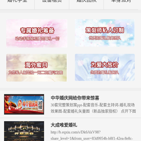
中华婚庆网给你带来惊喜
30套完整策划案ppt-配套音乐-配套主持词-婚礼现场
效果图-配套婚礼矢量图（新品独家授权） 点开下图
查看。 只需58元即可拥...
大成唯爱婚礼
http://b.eqxiu.com/s/Dk6AkV98?
share_level=1&from_user=83d9954b-b8f1-42ea-8e8c-