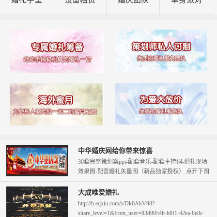
中华婚庆网给你带来惊喜
30套完整策划案ppt-配套音乐-配套主持词-婚礼现场
效果图-配套婚礼矢量图（新品独家授权） 点开下图
查看。 只需58元即可拥...
大成唯爱婚礼
http://b.eqxiu.com/s/Dk6AkV98?
share_level=1&from_user=83d9954b-b8f1-42ea-8e8c-