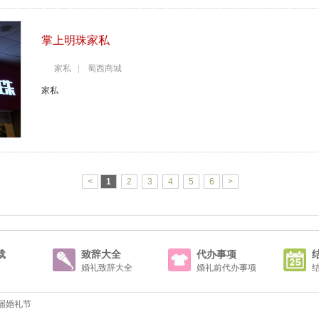
掌上明珠家私
家私 | 蜀西商城
家私
<
1
2
3
4
5
6
>
载
致辞大全
代办事项
婚礼致辞大全
婚礼前代办事项
一届婚礼节