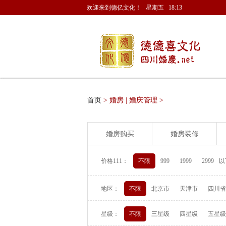
欢迎来到德亿文化！ 星期五 18:13
首页
> 婚房 | 婚庆管理 >
婚房购买
婚房装修
价格111：
不限
999
1999
2999
以
地区：
不限
北京市
天津市
四川省
星级：
不限
三星级
四星级
五星级