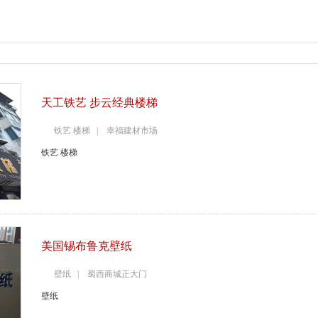
天工铁艺 步云经典楼梯
铁艺 楼梯 | 幸福建材市场
铁艺 楼梯
美国锡布鲁克壁纸
壁纸 | 蜀西商城正大门
壁纸