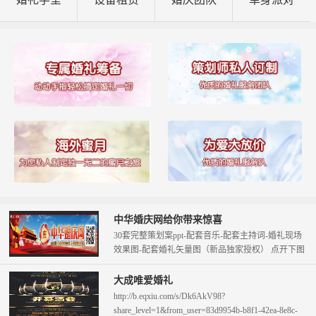
中华婚庆网给你带来惊喜
30套完整策划案ppt-配套音乐-配套主持词-婚礼现场
效果图-配套婚礼矢量图（新品独家授权） 点开下图
查看。 只需58元即可拥...
大成唯爱婚礼
http://b.eqxiu.com/s/Dk6AkV98?
share_level=1&from_user=83d9954b-b8f1-42ea-8e8c-