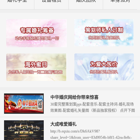
中华婚庆网给你带来惊喜
30套完整策划案ppt-配套音乐-配套主持词-婚礼现场
效果图-配套婚礼矢量图（新品独家授权） 点开下图
查看。 只需58元即可拥...
大成唯爱婚礼
http://b.eqxiu.com/s/Dk6AkV98?
share_level=1&from_user=83d9954b-b8f1-42ea-8e8c-