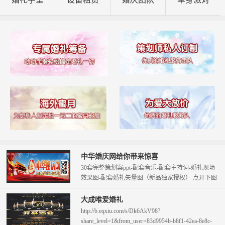
中华婚庆网给你带来惊喜
30套完整策划案ppt-配套音乐-配套主持词-婚礼现场
效果图-配套婚礼矢量图（新品独家授权） 点开下图
查看。 只需58元即可拥...
大成唯爱婚礼
http://b.eqxiu.com/s/Dk6AkV98?
share_level=1&from_user=83d9954b-b8f1-42ea-8e8c-